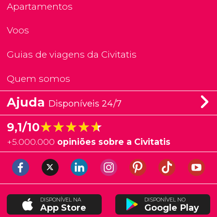
Apartamentos
Voos
Guias de viagens da Civitatis
Quem somos
Ajuda
Disponíveis 24/7
★★★★★
★★★★★
9,1/10
+
5.000.000
opiniões sobre a Civitatis
DISPONÍVEL NA
DISPONÍVEL NO
App Store
Google Play