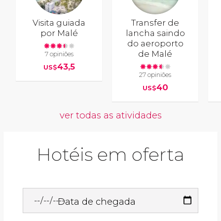
Visita guiada
Transfer de
por Malé
lancha saindo
do aeroporto
de Malé
7 opiniões
43,5
US$
27 opiniões
40
US$
ver todas as atividades
Hotéis em oferta
Data de chegada