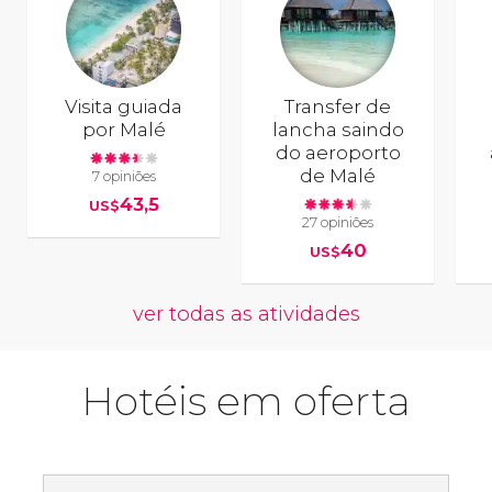
Visita guiada
Transfer de
por Malé
lancha saindo
do aeroporto
de Malé
7 opiniões
43,5
US$
27 opiniões
40
US$
ver todas as atividades
Hotéis em oferta