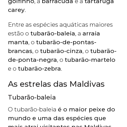
golfinho
, a
barracuda
e a
tartaruga
carey
.
Entre as espécies aquáticas maiores
estão o
tubarão-baleia
, a
arraia
manta
, o
tubarão-de-pontas-
brancas
, o
tubarão-cinza
, o
tubarão-
de-ponta-negra
, o
tubarão-martelo
e o
tubarão-zebra
.
As estrelas das Maldivas
Tubarão-baleia
O tubarão-baleia
é o maior peixe do
mundo e uma das espécies que
mais atrai visitantes nas Maldivas
.