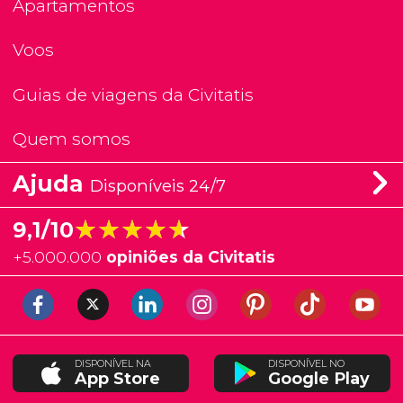
Apartamentos
Voos
Guias de viagens da Civitatis
Quem somos
Ajuda
Disponíveis 24/7
★★★★★
★★★★★
9,1/10
+
5.000.000
opiniões da Civitatis
DISPONÍVEL NA
DISPONÍVEL NO
App Store
Google Play