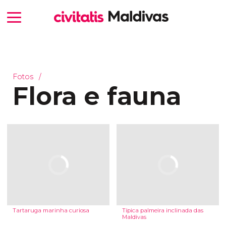
Fotos
Flora e fauna
Tartaruga marinha curiosa
Típica palmeira inclinada das
Maldivas